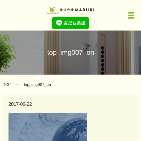
メ
top_img007_on
TOP
top_img007_on
2017-06-22