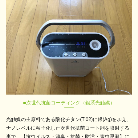
■次世代抗菌コーティング（銀系光触媒）
光触媒の主原料である酸化チタン(Ti02)に銀(Ag)を加え、
ナノレベルに粒子化した次世代抗菌コート剤を噴射する
事で、【抗ウイルス・消臭・抗菌・防汚・害虫忌避】に