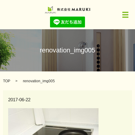
メ
renovation_img005
TOP
renovation_img005
2017-06-22